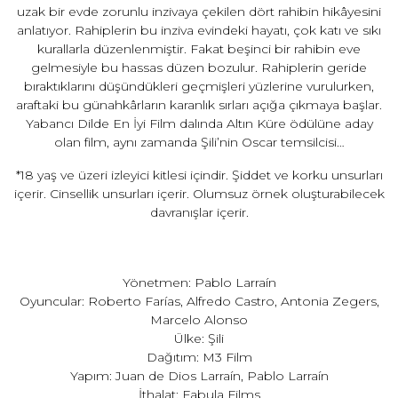
uzak bir evde zorunlu inzivaya çekilen dört rahibin hikâyesini
anlatıyor. Rahiplerin bu inziva evindeki hayatı, çok katı ve sıkı
kurallarla düzenlenmiştir. Fakat beşinci bir rahibin eve
gelmesiyle bu hassas düzen bozulur. Rahiplerin geride
bıraktıklarını düşündükleri geçmişleri yüzlerine vurulurken,
araftaki bu günahkârların karanlık sırları açığa çıkmaya başlar.
Yabancı Dilde En İyi Film dalında Altın Küre ödülüne aday
olan film, aynı zamanda Şili’nin Oscar temsilcisi…
*18 yaş ve üzeri izleyici kitlesi içindir. Şiddet ve korku unsurları
içerir. Cinsellik unsurları içerir. Olumsuz örnek oluşturabilecek
davranışlar içerir.
Yönetmen: Pablo Larraín
Oyuncular: Roberto Farías, Alfredo Castro, Antonia Zegers,
Marcelo Alonso
Ülke: Şili
Dağıtım: M3 Film
Yapım: Juan de Dios Larraín, Pablo Larraín
İthalat: Fabula Films