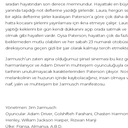
sıradan hayatından son derece memnundur. Hayattaki en büyü
yanında taşıdığı not defterine yazdığı şiirleridir. Laura, hergün se
bir aşkla defterine şiirler karalayan Paterson’a göre çok daha d
hatta kocasını şiirlerini yayınlaması için ikna etmeye çalışır. Laur
yaptığı keklerini bir gün kendi dükkanını açıp orada satmak ve 
olmak gibi hayalleri vardır. Oysa Paterson, hayattan çok da fazl
beklemeden mutlu olabilen ve her sabah 23 numaralı otobüs
direksiyonuna geçen gizli bir şair olarak kalmayı tercih etmekte
Jarmusch’un zaten aşina olduğumuz şiirsel sineması bu kez ge
harmanlanıyor ve Adam Driver’ın muhteşem oyunculuğuyla o
tarihinin unutulmayacak karakterlerinden Paterson çıkıyor. Nost
melankolinin ve huzurun içinde kaybolacağınız, insan olmaya v
naif, yalın ve muhteşem bir Jarmusch manifestosu.
Yönetmen: Jim Jarmusch
Oyuncular: Adam Driver, Golshifteh Farahani, Chasten Harmon
Henley, William Jackson Harper, Rizwan Manji
Ülke: Fransa, Almanya, A.B.D.