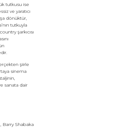
k tutkusu ise
ssiz ve yaratıcı
ışa dönüktür,
a’nın tutkuyla
country şarkıcısı
asını
ün
dir.
rçekten şiirle
rtaya sinema
aljinin,
e sanata dair
, Barry Shabaka