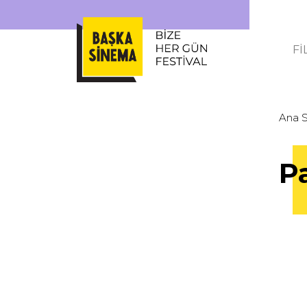
Fİ
Ana 
P