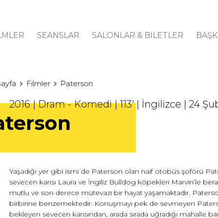
LMLER
SEANSLAR
SALONLAR & BİLETLER
BAŞK
Sayfa
Filmler
Paterson
2016 | Dram - Komedi | 113' | İngilizce | 24 Şu
aterson
Yaşadığı yer gibi ismi de Paterson olan naif otobüs şoförü Pat
sevecen karısı Laura ve İngiliz Bulldog köpekleri Marvin’le ber
mutlu ve son derece mütevazi bir hayat yaşamaktadır. Paters
birbirine benzemektedir. Konuşmayı pek de sevmeyen Pater
bekleyen sevecen karısından, arada sırada uğradığı mahalle bar