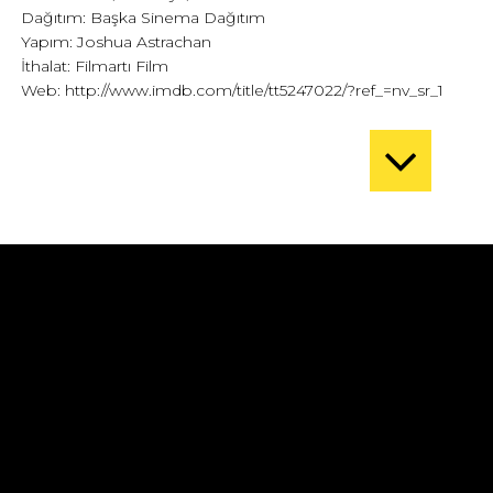
Dağıtım: Başka Sinema Dağıtım
Yapım: Joshua Astrachan
İthalat: Filmartı Film
Web:
http://www.imdb.com/title/tt5247022/?ref_=nv_sr_1