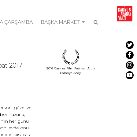
A ÇARŞAMBA
BAŞKA MARKET
bat 2017
2016 Cannes Film Festivali Altın
Palmiye Adayı
erson, güzel ve
aber huzurlu,
on’ın her günü
son, evde onu
ından, kısacası