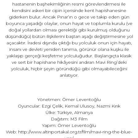
hastanenin başhekimliğinin resmi görevlendirmesi ile
kendisini askeri bir cipin içerisinde kent hapishanesine
giderken bulur. Ancak Pınar’ın o gece ve takip eden gün
boyunca yaşadığı olaylar, onun hayat ve toplumla kurulu (ve
doğal yollardan olması gerektiği gibi kurulmuş olduğunu
düşündüğü) bütün ilişkilerini baştan aşağı değiştirmesine yol
açacaktır. İradesi dışında çıktığı bu yolculuk onun için hayatı,
insanı ve devleti yeniden tanıma, görünür olana kuşku ile
yaklaşıp gerçeği keşfetme yolculuğudur. Başlangıçta klasik
ve sert bir hapishane hikâyesini andıran Mavi Ring’deki
yolculuk, hiçbir şeyin göründüğü gibi olmayabileceğini
anlatıyor.
Yönetmen: Ömer Leventoğlu
Oyuncular: Ezgi Çelik, Kemal Ulusoy, Nazmi Kırık
Ülke: Türkiye, Almanya
Dağıtım: M3 Film
Yapım: Ömer Leventoğlu
Web:
http://www.altinportakal.org.tr/film/mavi-ring-the-blue-