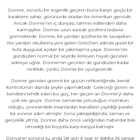
Donnie, sorunlu bir ergenlik geçiren buna karşın güçlü bir
karaktere sahip, görünürde sıradan bir Amerikan gencidir.
Ancak Donnie’nin iç dünyası, tahmin edilenden daha
karmaşıktır. Donnie uzun süredir şizofreni tedavisi
görmektedir. Donnie, bir yandan şizofrenisi ile savaşırken
öte yandan okullarına yeni gelen Gretchen adında güzel bir
kızla duygusal açıdan bir yakınlaşma yaşar. Donnie’nin
gündüzleri normal bir seyirde ilerleyen hayatı geceleri
sekteye uğrar. Donnie’nin geceleri de gündüzleri kadar
renklidir, çünkü Donnie bir uyurgezerdir.
Donnie geceleri gizemli bir gücün rehberliğinde, kendi
kontrolünün dışında şeyler yapmaktadır. Geleceği gören ve
kendisini tehdit eden bu güç, her geçen an Donnie’yi daha
çok ele geçirir. Donnie zamanda yolculuğun mümkün
olduğu, çevresindeki insanlardan kanalların yayıldığı paralel
bir evrene adım atmıştır. Sona yaklaşıldığında, zaman ve
gerçeklik yitmiş, Donnie daha önce varlığından haberdar bile
olmadığı bir boyutla karşı karşıya kalmıştır.
Dünyanın sonuna şu anda 28 gün 6 saat 41 dakika 26 saniye