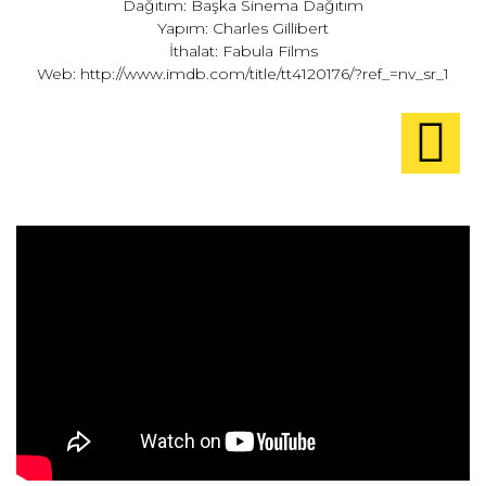
Dağıtım: Başka Sinema Dağıtım
Yapım: Charles Gillibert
İthalat: Fabula Films
Web:
http://www.imdb.com/title/tt4120176/?ref_=nv_sr_1