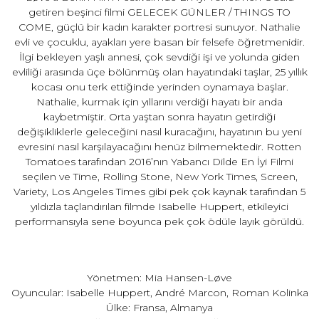
getiren beşinci filmi GELECEK GÜNLER / THINGS TO
COME, güçlü bir kadın karakter portresi sunuyor. Nathalie
evli ve çocuklu, ayakları yere basan bir felsefe öğretmenidir.
İlgi bekleyen yaşlı annesi, çok sevdiği işi ve yolunda giden
evliliği arasında üçe bölünmüş olan hayatındaki taşlar, 25 yıllık
kocası onu terk ettiğinde yerinden oynamaya başlar.
Nathalie, kurmak için yıllarını verdiği hayatı bir anda
kaybetmiştir. Orta yaştan sonra hayatın getirdiği
değişikliklerle geleceğini nasıl kuracağını, hayatının bu yeni
evresini nasıl karşılayacağını henüz bilmemektedir. Rotten
Tomatoes tarafından 2016’nın Yabancı Dilde En İyi Filmi
seçilen ve Time, Rolling Stone, New York Times, Screen,
Variety, Los Angeles Times gibi pek çok kaynak tarafından 5
yıldızla taçlandırılan filmde Isabelle Huppert, etkileyici
performansıyla sene boyunca pek çok ödüle layık görüldü.
Yönetmen: Mia Hansen-Løve
Oyuncular: Isabelle Huppert, André Marcon, Roman Kolinka
Ülke: Fransa, Almanya