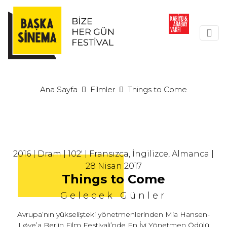
Ana Sayfa
Filmler
Things to Come
2016 | Dram | 102' | Fransızca, İngilizce, Almanca |
28 Nisan 2017
Things to Come
Gelecek Günler
Avrupa’nın yükselişteki yönetmenlerinden Mia Hansen-
Løve’a Berlin Film Festivali’nde En İyi Yönetmen Ödülü