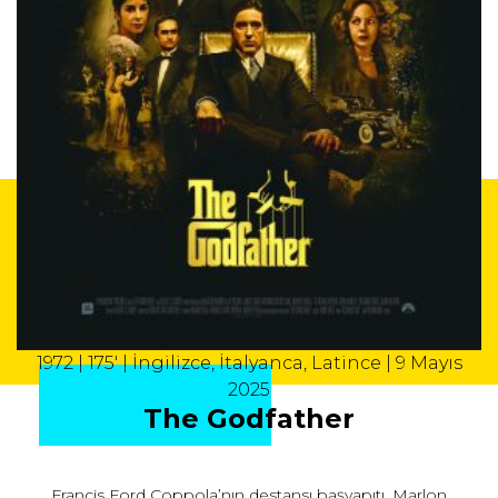
1972 | 175' | İngilizce, İtalyanca, Latince | 9 Mayıs
2025
The Godfather
Francis Ford Coppola’nın destansı başyapıtı, Marlon