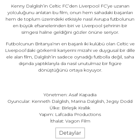
Kenny Dalglish
’in
Celtic
FC’den
Liverpool FC
’ye uzanan
yolculuğunu anlatan bu film, onun hem sahadaki başarıları
hem de toplum üzerindeki etkisiyle nasıl Avrupa futbolunun
en büyük efsanelerinden biri ve Liverpool şehrinin bir
simgesi haline geldiğini gözler önüne seriyor.
Futbolcunun Britanya’nın en başarılı iki kulübü olan Celtic ve
Liverpool’daki görkemli kariyerini mizahi ve duygusal bir dille
ele alan film, Dalglish’in sadece oynadığı futbolla değil, saha
dışında yaptıklarıyla da nasıl unutulmaz bir figüre
dönüştüğünü ortaya koyuyor.
Yönetmen: Asaf Kapadia
Oyuncular: Kenneth Dalglish, Marina Dalglish, Jegsy Dodd
Ülke: Birleşik Krallık
Yapım: Lafcadia Productions
İthalat: Vagon Film
Detaylar