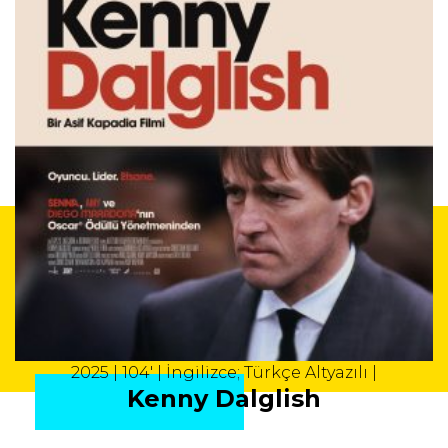
2025 | 104' | İngilizce; Türkçe Altyazılı |
Kenny Dalglish