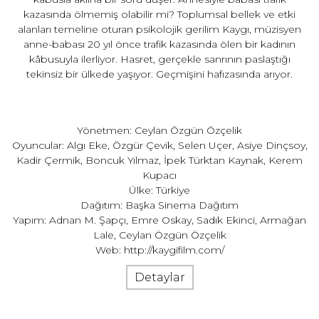
kazasında ölmemiş olabilir mi? Toplumsal bellek ve etki
alanları temeline oturan psikolojik gerilim Kaygı, müzisyen
anne-babası 20 yıl önce trafik kazasında ölen bir kadının
kâbusuyla ilerliyor. Hasret, gerçekle sanrının paslaştığı
tekinsiz bir ülkede yaşıyor. Geçmişini hafızasında arıyor.
Yönetmen: Ceylan Özgün Özçelik
Oyuncular: Algı Eke, Özgür Çevik, Selen Uçer, Asiye Dinçsoy,
Kadir Çermik, Boncuk Yılmaz, İpek Türktan Kaynak, Kerem
Kupacı
Ülke: Türkiye
Dağıtım: Başka Sinema Dağıtım
Yapım: Adnan M. Şapçı, Emre Oskay, Sadık Ekinci, Armağan
Lale, Ceylan Özgün Özçelik
Web:
http://kaygifilm.com/
Detaylar