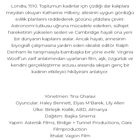
Londra, 1910. Toplumun kadınlar için çizdiği dar kalıplara
meydan okuyan Katharine Hilbery, ailesinin uygun gördüğü
evlilik planlarını reddederek gözünü yıldızlara çevirir.
Astronomi tutkusu uğruna mücadele ederken, süfrajet
hareketinin yükselen sesleri ve Cambridge hayali ona yeni
bir dünyanın kapılarını aralar. Ancak hayatı, annesinin
biyografi çalışmasına yardım eden idealist editör Ralph
Denham ile tanışmasıyla bambaşka bir yöne evrilir. Virginia
Woolf’un zarif anlatımından uyarlanan film, aşk, özgürlük ve
kendini gerçekleştirme arzusu arasında sıkışan genç bir
kadının etkileyici hikâyesini anlatıyor.
Yönetmen: Tina Gharavi
Oyuncular: Haley Bennett, Elyas M'Barek, Lily Allen
Ülke: Birleşik Krallık, ABD, Almanya
Dağıtım: Başka Sinema
Yapım: Asterisk Films, Bridge + Tunnel Productions, Ciara
Filmproduction
İthalat: Vagon Film