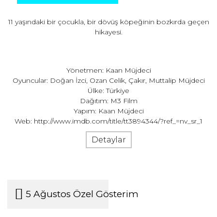
11 yaşındaki bir çocukla, bir dövüş köpeğinin bozkırda geçen
hikayesi.
Yönetmen: Kaan Müjdeci
Oyuncular: Doğan İzci, Ozan Celik, Çakır, Muttalip Müjdeci
Ülke: Türkiye
Dağıtım: M3 Film
Yapım: Kaan Müjdeci
Web:
http://www.imdb.com/title/tt3894344/?ref_=nv_sr_1
Detaylar
5 Ağustos Özel Gösterim