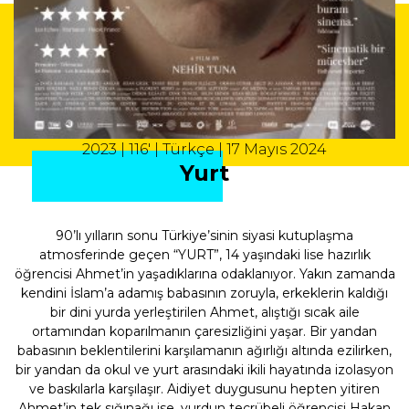
2023 | 116' | Türkçe | 17 Mayıs 2024
Yurt
90’lı yılların sonu Türkiye’sinin siyasi kutuplaşma
atmosferinde geçen “YURT”, 14 yaşındaki lise hazırlık
öğrencisi Ahmet’in yaşadıklarına odaklanıyor. Yakın zamanda
kendini İslam’a adamış babasının zoruyla, erkeklerin kaldığı
bir dini yurda yerleştirilen Ahmet, alıştığı sıcak aile
ortamından koparılmanın çaresizliğini yaşar. Bir yandan
babasının beklentilerini karşılamanın ağırlığı altında ezilirken,
bir yandan da okul ve yurt arasındaki ikili hayatında izolasyon
ve baskılarla karşılaşır. Aidiyet duygusunu hepten yitiren
Ahmet’in tek sığınağı ise, yurdun tecrübeli öğrencisi Hakan