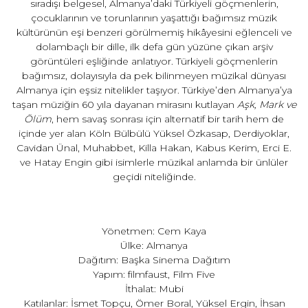
sıradışı belgesel, Almanya’daki Türkiyeli göçmenlerin,
çocuklarının ve torunlarının yaşattığı bağımsız müzik
kültürünün eşi benzeri görülmemiş hikâyesini eğlenceli ve
dolambaçlı bir dille, ilk defa gün yüzüne çıkan arşiv
görüntüleri eşliğinde anlatıyor. Türkiyeli göçmenlerin
bağımsız, dolayısıyla da pek bilinmeyen müzikal dünyası
Almanya için eşsiz nitelikler taşıyor. Türkiye’den Almanya’ya
taşan müziğin 60 yıla dayanan mirasını kutlayan
Aşk, Mark ve
Ölüm
, hem savaş sonrası için alternatif bir tarih hem de
içinde yer alan Köln Bülbülü Yüksel Özkasap, Derdiyoklar,
Cavidan Ünal, Muhabbet, Killa Hakan, Kabus Kerim, Erci E.
ve Hatay Engin gibi isimlerle müzikal anlamda bir ünlüler
geçidi niteliğinde.
Yönetmen: Cem Kaya
Ülke: Almanya
Dağıtım: Başka Sinema Dağıtım
Yapım: filmfaust, Film Five
İthalat: Mubi
Katılanlar: İsmet Topçu, Ömer Boral, Yüksel Ergin, İhsan