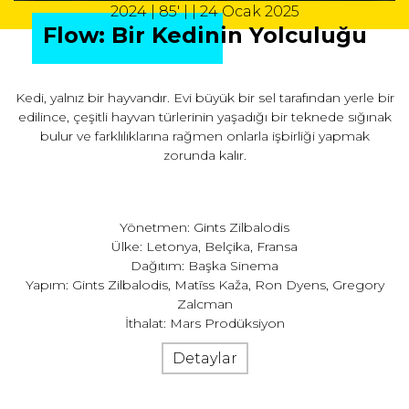
2024 | 85' | | 24 Ocak 2025
Flow: Bir Kedinin Yolculuğu
Kedi, yalnız bir hayvandır. Evi büyük bir sel tarafından yerle bir
edilince, çeşitli hayvan türlerinin yaşadığı bir teknede sığınak
bulur ve farklılıklarına rağmen onlarla işbirliği yapmak
zorunda kalır.
Yönetmen: Gints Zilbalodis
Ülke: Letonya, Belçika, Fransa
Dağıtım: Başka Sinema
Yapım: Gints Zilbalodis, Matīss Kaža, Ron Dyens, Gregory
Zalcman
İthalat: Mars Prodüksiyon
Detaylar