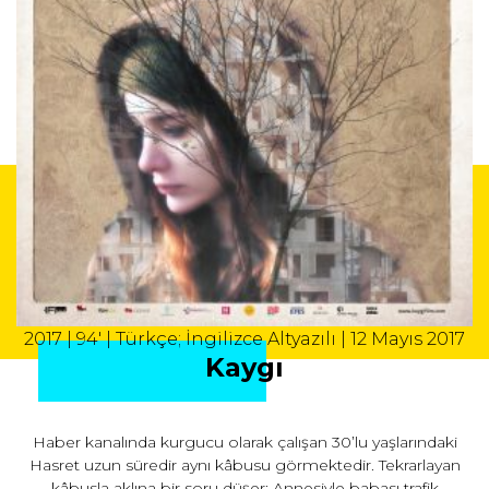
2017 | 94' | Türkçe; İngilizce Altyazılı | 12 Mayıs 2017
Kaygı
Haber kanalında kurgucu olarak çalışan 30’lu yaşlarındaki
Hasret uzun süredir aynı kâbusu görmektedir. Tekrarlayan
kâbusla aklına bir soru düşer: Annesiyle babası trafik