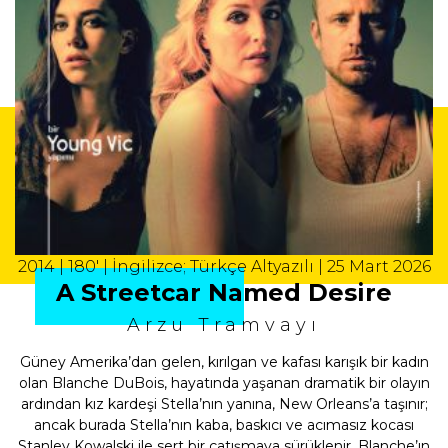
2014 | 180' | İngilizce; Türkçe Altyazılı | 25 Mart 2026
A Streetcar Named Desire
Arzu Tramvayı
Güney Amerika’dan gelen, kırılgan ve kafası karışık bir kadın
olan Blanche DuBois, hayatında yaşanan dramatik bir olayın
ardından kız kardeşi Stella’nın yanına, New Orleans’a taşınır;
ancak burada Stella’nın kaba, baskıcı ve acımasız kocası
Stanley Kowalski ile sert bir çatışmaya sürüklenir. Blanche’ın