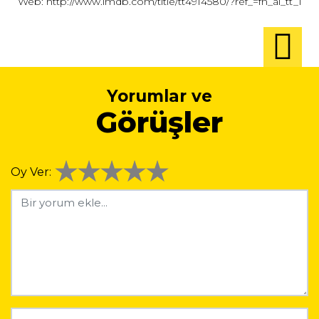
Web:
http://www.imdb.com/title/tt4914580/?ref_=fn_al_tt_1
Yorumlar ve
Görüşler
Oy Ver: