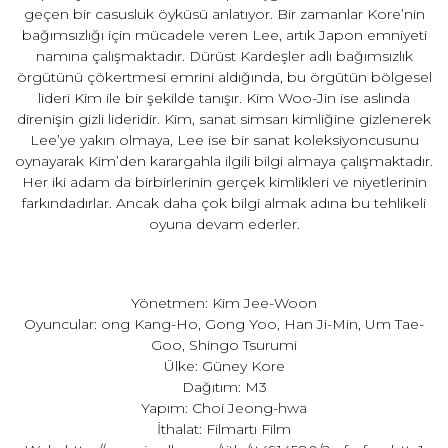
geçen bir casusluk öyküsü anlatıyor. Bir zamanlar Kore’nin
bağımsızlığı için mücadele veren Lee, artık Japon emniyeti
namına çalışmaktadır. Dürüst Kardeşler adlı bağımsızlık
örgütünü çökertmesi emrini aldığında, bu örgütün bölgesel
lideri Kim ile bir şekilde tanışır. Kim Woo-Jin ise aslında
direnişin gizli lideridir. Kim, sanat simsarı kimliğine gizlenerek
Lee’ye yakın olmaya, Lee ise bir sanat koleksiyoncusunu
oynayarak Kim’den karargahla ilgili bilgi almaya çalışmaktadır.
Her iki adam da birbirlerinin gerçek kimlikleri ve niyetlerinin
farkındadırlar. Ancak daha çok bilgi almak adına bu tehlikeli
oyuna devam ederler.
Yönetmen: Kim Jee-Woon
Oyuncular: ong Kang-Ho, Gong Yoo, Han Ji-Min, Um Tae-
Goo, Shingo Tsurumi
Ülke: Güney Kore
Dağıtım: M3
Yapım: Choi Jeong-hwa
İthalat: Filmartı Film