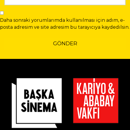
Daha sonraki yorumlarımda kullanılması için adım, e-
posta adresim ve site adresim bu tarayıcıya kaydedilsin.