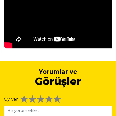
Yorumlar ve
Görüşler
Oy Ver: