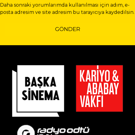
Daha sonraki yorumlarımda kullanılması için adım, e-
posta adresim ve site adresim bu tarayıcıya kaydedilsin.