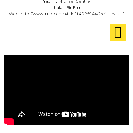
Yapım: Michael Gentile
İthalat: Bir Film
Web:
http://www.imdb.com/title/tt4085944/?ref_=nv_sr_1