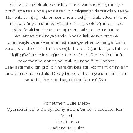
dolayı uzun soluklu bir ilişkisi olamayan Violette, tatil için
gittiği spa tesisinde şans eseri, bir bilgisayar dahisi olan Jean-
René ile tanıştığında en sonunda aradığını bulur. Jean-René
moda dünyasından ve Violette’in alışık olduğundan çok
daha farklı biri olmasına rağmen, ikilinin arasında inkar
edilemez bir kimya vardır. Ancak ilişkilerinin ciddiye
binmesiyle Jean-René’nin aşması gereken bir engel daha
vardır; Violette’in bir tanecik oğlu Lolo… Dışarıdan çok tatlı ve
ilgili gözükmesine rağmen Lolo, Jean-René’yi bir türlü
sevemez ve annesine layık bulmadığı bu adamı
uzaklaştırmak için gizli bir harekat başlatır! Romantik filmlerin
unutulmaz aktrisi Julie Delpy bu sefer hem yönetmen, hem
senarist, hem de başrol olarak büyülüyor!
Yönetmen: Julie Delpy
Oyuncular: Julie Delpy, Dany Boon, Vincent Lacoste, Karin
Viard
Ülke: Fransa
Dağıtım: M3 Film