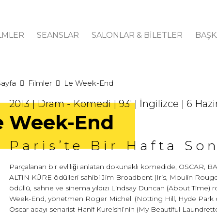
LMLER
SEANSLAR
SALONLAR & BİLETLER
BAŞK
Sayfa
Filmler
Le Week-End
2013 | Dram - Komedi | 93' | İngilizce | 6 Haz
e Week-End
Paris’te Bir Hafta So
Parçalanan bir evliliği anlatan dokunaklı komedide, OSCAR,
ALTIN KÜRE ödülleri sahibi Jim Broadbent (Iris, Moulin Rouge)
ödüllü, sahne ve sinema yıldızı Lindsay Duncan (About Time) ro
Week-End, yönetmen Roger Michell (Notting Hill, Hyde Park
Oscar adayı senarist Hanif Kureishi’nin (My Beautiful Laundrett