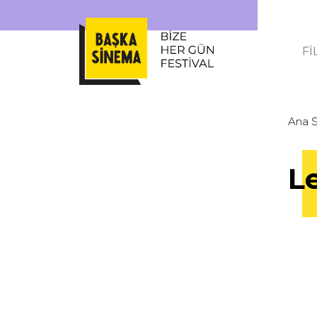
Fİ
Ana 
L