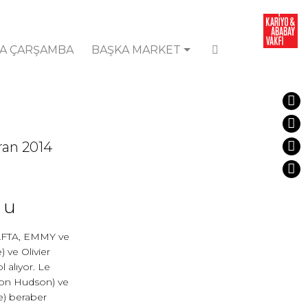
A ÇARŞAMBA
BAŞKA MARKET
iran 2014
nu
 BAFTA, EMMY ve
 ve Olivier
l alıyor. Le
 on Hudson) ve
e) beraber