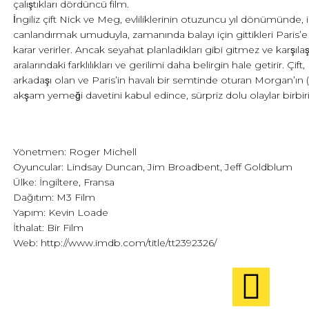
çalıştıkları dördüncü film.
İngiliz çift Nick ve Meg, evliliklerinin otuzuncu yıl dönümünde, ili
canlandırmak umuduyla, zamanında balayı için gittikleri Paris’
karar verirler. Ancak seyahat planladıkları gibi gitmez ve karşılaşt
aralarındaki farklılıkları ve gerilimi daha belirgin hale getirir. Çift,
arkadaşı olan ve Paris’in havalı bir semtinde oturan Morgan’ın
akşam yemeği davetini kabul edince, sürpriz dolu olaylar birbir
Yönetmen: Roger Michell
Oyuncular: Lindsay Duncan, Jim Broadbent, Jeff Goldblum
Ülke: İngiltere, Fransa
Dağıtım: M3 Film
Yapım: Kevin Loade
İthalat: Bir Film
Web:
http://www.imdb.com/title/tt2392326/