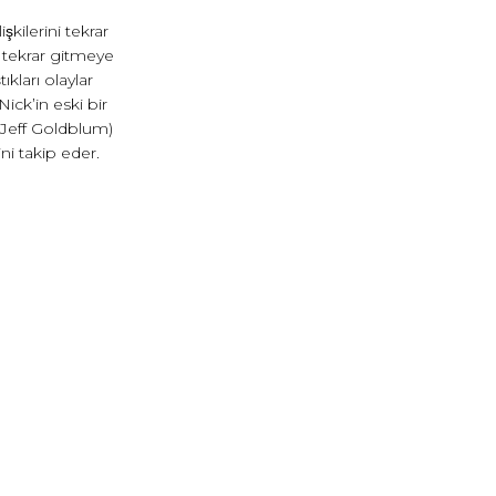
şkilerini tekrar
e tekrar gitmeye
ıkları olaylar
 Nick’in eski bir
 (Jeff Goldblum)
ini takip eder.