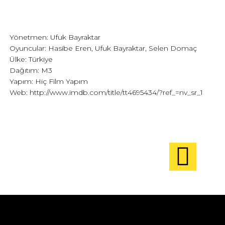
Yönetmen: Ufuk Bayraktar
Oyuncular: Hasibe Eren, Ufuk Bayraktar, Selen Domaç
Ülke: Türkiye
Dağıtım: M3
Yapım: Hiç Film Yapım
Web:
http://www.imdb.com/title/tt4695434/?ref_=nv_sr_1