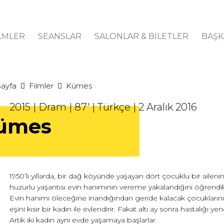
LMLER
SEANSLAR
SALONLAR & BİLETLER
BAŞK
Sayfa
Filmler
Kümes
2015 | Dram | 87' | Türkçe | 2 Aralık 2016
ümes
1950’li yıllarda, bir dağ köyünde yaşayan dört çocuklu bir aileni
huzurlu yaşantısı evin hanımının vereme yakalandığını öğrendikle
Evin hanımı öleceğine inandığından geride kalacak çocuklarını
eşini kısır bir kadın ile evlendirir. Fakat altı ay sonra hastalığı 
Artık iki kadın aynı evde yaşamaya başlarlar.