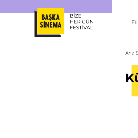
Fİ
Ana 
K