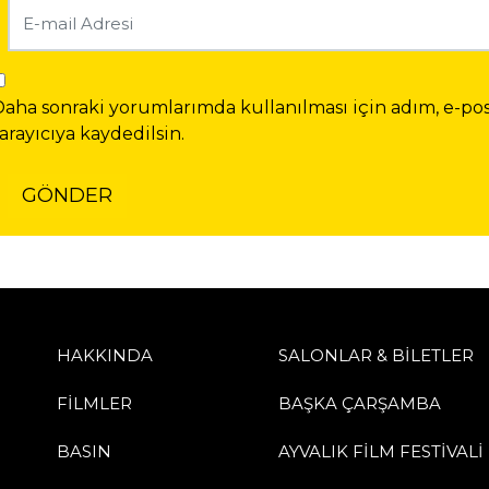
Daha sonraki yorumlarımda kullanılması için adım, e-pos
arayıcıya kaydedilsin.
HAKKINDA
SALONLAR & BİLETLER
FİLMLER
BAŞKA ÇARŞAMBA
BASIN
AYVALIK FİLM FESTİVALİ