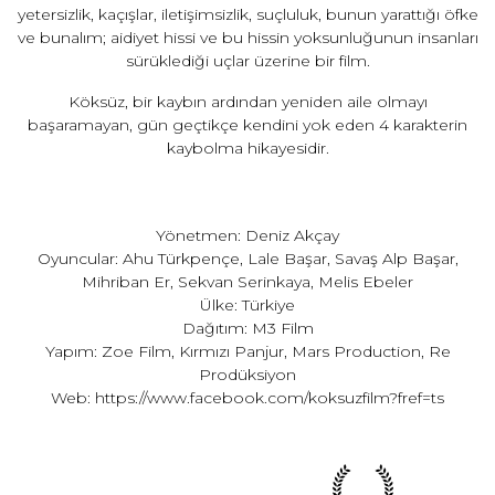
yetersizlik, kaçışlar, iletişimsizlik, suçluluk, bunun yarattığı öfke
ve bunalım; aidiyet hissi ve bu hissin yoksunluğunun insanları
sürüklediği uçlar üzerine bir film.
Köksüz, bir kaybın ardından yeniden aile olmayı
başaramayan, gün geçtikçe kendini yok eden 4 karakterin
kaybolma hikayesidir.
Yönetmen: Deniz Akçay
Oyuncular: Ahu Türkpençe, Lale Başar, Savaş Alp Başar,
Mihriban Er, Sekvan Serinkaya, Melis Ebeler
Ülke: Türkiye
Dağıtım: M3 Film
Yapım: Zoe Film, Kırmızı Panjur, Mars Production, Re
Prodüksiyon
Web:
https://www.facebook.com/koksuzfilm?fref=ts