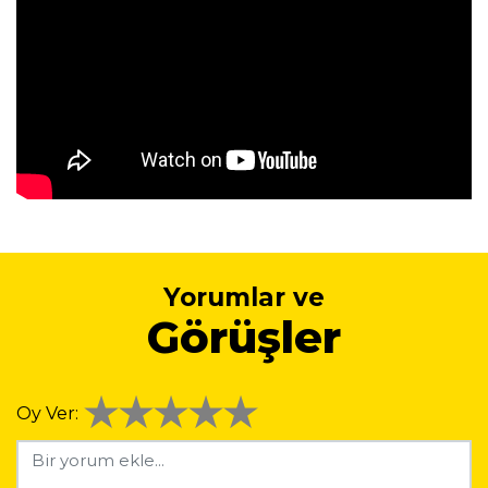
Yorumlar ve
Görüşler
Oy Ver: