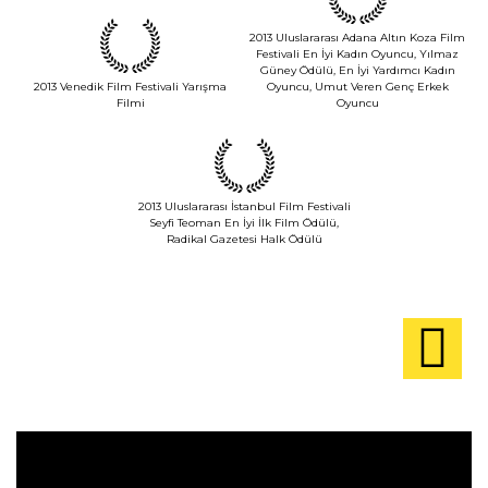
2013 Uluslararası Adana Altın Koza Film
Festivali En İyi Kadın Oyuncu, Yılmaz
Güney Ödülü, En İyi Yardımcı Kadın
2013 Venedik Film Festivali Yarışma
Oyuncu, Umut Veren Genç Erkek
Filmi
Oyuncu
2013 Uluslararası İstanbul Film Festivali
Seyfi Teoman En İyi İlk Film Ödülü,
Radikal Gazetesi Halk Ödülü