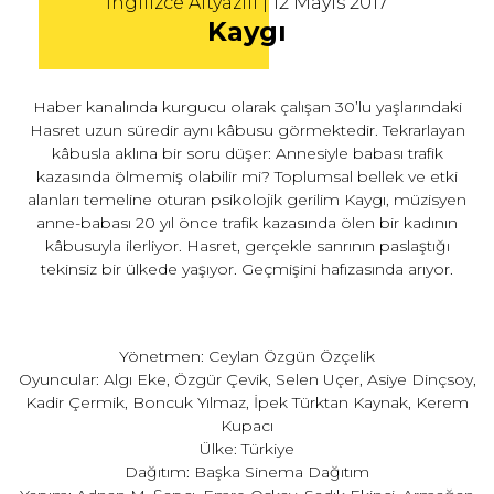
İngilizce Altyazılı | 12 Mayıs 2017
Kaygı
Haber kanalında kurgucu olarak çalışan 30’lu yaşlarındaki
Hasret uzun süredir aynı kâbusu görmektedir. Tekrarlayan
kâbusla aklına bir soru düşer: Annesiyle babası trafik
kazasında ölmemiş olabilir mi? Toplumsal bellek ve etki
alanları temeline oturan psikolojik gerilim Kaygı, müzisyen
anne-babası 20 yıl önce trafik kazasında ölen bir kadının
kâbusuyla ilerliyor. Hasret, gerçekle sanrının paslaştığı
tekinsiz bir ülkede yaşıyor. Geçmişini hafızasında arıyor.
Yönetmen: Ceylan Özgün Özçelik
Oyuncular: Algı Eke, Özgür Çevik, Selen Uçer, Asiye Dinçsoy,
Kadir Çermik, Boncuk Yılmaz, İpek Türktan Kaynak, Kerem
Kupacı
Ülke: Türkiye
Dağıtım: Başka Sinema Dağıtım