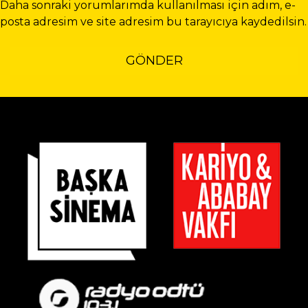
Daha sonraki yorumlarımda kullanılması için adım, e-
posta adresim ve site adresim bu tarayıcıya kaydedilsin.