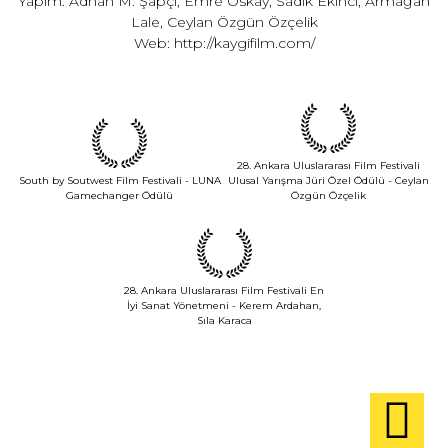
Yapım: Adnan M. Şapçı, Emre Oskay, Sadık Ekinci, Armağan
Lale, Ceylan Özgün Özçelik
Web:
http://kaygifilm.com/
28. Ankara Uluslararası Film Festivali
South by Soutwest Film Festivali - LUNA
Ulusal Yarışma​ Jüri Özel Ödülü​ - Ceylan
Gamechanger Ödülü​
Özgün Özçelik
28. Ankara Uluslararası Film Festivali En
İyi Sanat Yönetmeni ​- Kerem Ardahan,
Sıla Karaca