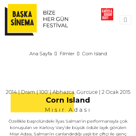
Ana Sayfa
Filmler
Corn Island
2014 | Dram | 100' | Abhazca, Gürcüce | 2 Ocak 2015
Corn Island
Mısır Adası
Özellikle başrolündeki İlyas Salman’ın performansıyla çok
konuşulan ve Karlovy Vary’de büyük ödüle layık görülen
Mısır Adası, Salman’ın canlandırdığı yaşlı bir çiftçi ile genç