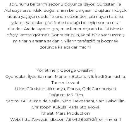
torununu bir tarım sezonu boyunca izliyor. Gürcistan ile
Abhazya arasındaki doğal sınırın bir parçasını oluşturan küçük
adada yaşayan dede ile onun sözünden çıkmayan torunu,
yıllardır yaptıkları gibi önce toprağı belleyip sonra mısır
ekerler. Arada kıyıdan geçen askerler dışında bu iki isimsiz
çiftçiyi kimse görmez. Sonra bir gün, yaralı bir asker uzamış
mısırların arasına saklanır. Yılların tarafsızlığını bozmak
zorunda kalacaklar mıdır?
Yönetmen: George Ovashvili
Oyuncular: İlyas Salman, Mariam Buturishvili, İrakli Samushia,
Tamer Levent
Ülke: Gürcistan, Almanya, Fransa, Çek Cumhuriyeti
Dağıtım: M3 Film
Yapım: Guillaume de Seille, Nino Devdariani, Sain Gabdullin,
Christoph Kukula, Karla Stojáková
İthalat: Mars Production
Web:
http://www.imdb.com/title/tt1863192/?ref_=nv_sr_1