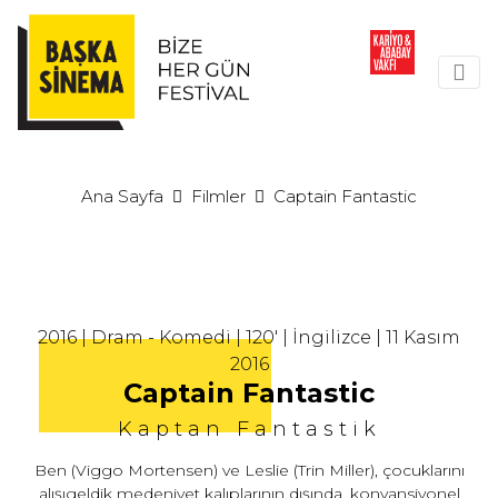
Ana Sayfa
Filmler
Captain Fantastic
2016 | Dram - Komedi | 120' | İngilizce | 11 Kasım
2016
Captain Fantastic
Kaptan Fantastik
Ben (Viggo Mortensen) ve Leslie (Trin Miller), çocuklarını
alışıgeldik medeniyet kalıplarının dışında, konvansiyonel