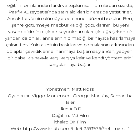
eğitim formlarından farklı ve toplumsal normlardan uzakta,
Pasifik Kuzeybatısı’nda satın aldıkları bir arazide yetiştirirler.
Ancak Leslie’nin ölümüyle bu cennet düzeni bozulur. Ben,
şehre götürmeye mecbur kaldığı çocuklarının, bu yeni
yaşam biçiminin içinde kaybolmamaları için uğraşırken bir
yandan da onları, annelerinin olmadığı bir hayata hazırlamaya
çalışır. Leslie’nin ailesinin baskıları ve çocuklarının arkasından
dolaplar çevirdiklerine inanmaya başlamasıyla Ben, yepyeni
bir babalık sınavıyla karşı karşıya kalır ve kendi yöntemlerini
sorgulamaya başlar.
Yönetmen: Matt Ross
Oyuncular: Viggo Mortensen, George MacKay, Samantha
Isler
Ülke: A.B.D.
Dağıtım: M3 Film
İthalat: Bir Film
Web:
http://www.imdb.com/title/tt3553976/?ref_=nv_sr_1