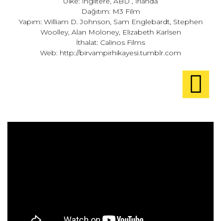
Ülke: İngiltere, ABD , İrlanda
Dağıtım: M3 Film
Yapım: William D. Johnson, Sam Englebardt, Stephen
Woolley, Alan Moloney, Elizabeth Karlsen
İthalat: Calinos Films
Web:
http://birvampirhikayesi.tumblr.com