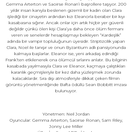
Gemma Arterton ve Saoirse Ronan’ı başrollere taşıyor. 200
yıldır insan kanıyla beslenen gizemli bir kadın olan Clara
işlediği bir cinayetin ardından kızı Eleanorla beraber bir kıyı
kasabasına sığınır. Ancak onlar için artık hiçbir yer güvenli
değildir çünkü ölen kişi Clara’ya daha önce ölüm fermanı
veren ve senelerdir hesaplaşmayı bekleyen “Kardeşlik”
adında bir vampir topluluğunun üyesidir. Striptizcilik yapan
Clara, Noel ile tanışır ve onun Byzantium adlı pansiyonunda
kalmaya başlarlar. Eleanor ise, yeni arkadaş edindiği
Frank’ten etkilenerek ona ölümcül sırlarını anlatır. Bu bilginin
kasabada yayılmasıyla Clara ve Eleanor, kaçmaya çalıştıkları
karanlık geçmişleriyle bir kez daha yüzleşmek zorunda
kalacaklardır. Sıra dışı atmosferiyle dikkat çeken filmin
görüntü yönetmenliğinde Bafta ödüllü Sean Bobbitt imzası
bulunuyor.
Yönetmen: Neil Jordan
Oyuncular: Gemma Arterton, Saoirse Ronan, Sam Riley,
Jonny Lee Miller