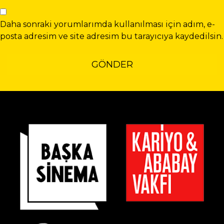
Daha sonraki yorumlarımda kullanılması için adım, e-
posta adresim ve site adresim bu tarayıcıya kaydedilsin.