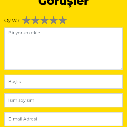
Görüşler
Oy Ver: