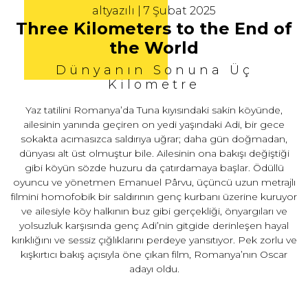
altyazılı | 7 Şubat 2025
Three Kilometers to the End of
the World
Dünyanın Sonuna Üç
Kilometre
Yaz tatilini Romanya’da Tuna kıyısındaki sakin köyünde,
ailesinin yanında geçiren on yedi yaşındaki Adi, bir gece
sokakta acımasızca saldırıya uğrar; daha gün doğmadan,
dünyası alt üst olmuştur bile. Ailesinin ona bakışı değiştiği
gibi köyün sözde huzuru da çatırdamaya başlar. Ödüllü
oyuncu ve yönetmen Emanuel Pârvu, üçüncü uzun metrajlı
filmini homofobik bir saldırının genç kurbanı üzerine kuruyor
ve ailesiyle köy halkının buz gibi gerçekliği, önyargıları ve
yolsuzluk karşısında genç Adi’nin gitgide derinleşen hayal
kırıklığını ve sessiz çığlıklarını perdeye yansıtıyor. Pek zorlu ve
kışkırtıcı bakış açısıyla öne çıkan film, Romanya’nın Oscar
adayı oldu.