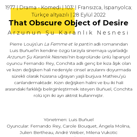
1977 | Drama - Komedi | 103' | Fransızca, İspanyolca;
Türkçe altyazılı | 28 Eylül 2022
That Obscure Object of Desire
Arzunun Şu Karanlık Nesnesi
Pierre Louÿs’un
La Femme et le pantin
adlı romanından
Luis Buñuel’in kendine özgü tarzıyla sinemaya uyarladığı
Arzunun Şu Karanlık Nesnesi’
nin başrolünde ünlü İspanyol
oyuncu Fernando Rey, Conchita adlı genç bir kıza âşık olan
ve kızın değişken hali nedeniyle cinsel arzularını doyurmada
sürekli olarak hüsrana uğrayan yaşlı burjuva Mathieu’yü
canlandırmaktadır. Kızın değişken halini ve bu iki hali
arasındaki farklılığı belirginleştirmek isteyen Buñuel, Conchita
rolü için iki ayrı aktrist kullanmıştır.
Yönetmen: Luis Buñuel
Oyuncular: Fernando Rey, Carole Bouquet, Ángela Molina,
Julien Bertheau, André Weber, Milena Vukotic