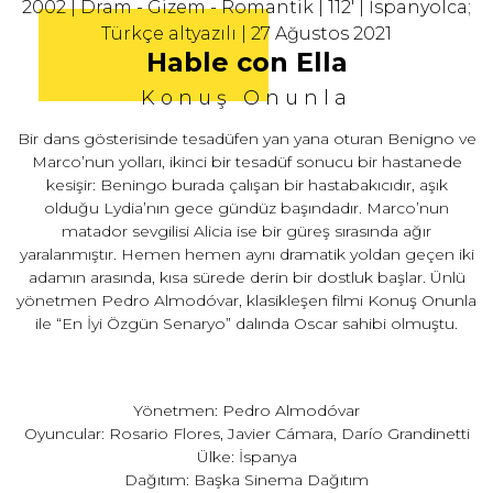
2002 | Dram - Gizem - Romantik | 112' | İspanyolca;
Türkçe altyazılı | 27 Ağustos 2021
Hable con Ella
Konuş Onunla
Bir dans gösterisinde tesadüfen yan yana oturan Benigno ve
Marco’nun yolları, ikinci bir tesadüf sonucu bir hastanede
kesişir: Beningo burada çalışan bir hastabakıcıdır, aşık
olduğu Lydia’nın gece gündüz başındadır. Marco’nun
matador sevgilisi Alicia ise bir güreş sırasında ağır
yaralanmıştır. Hemen hemen aynı dramatik yoldan geçen iki
adamın arasında, kısa sürede derin bir dostluk başlar. Ünlü
yönetmen Pedro Almodóvar, klasikleşen filmi Konuş Onunla
ile “En İyi Özgün Senaryo” dalında Oscar sahibi olmuştu.
Yönetmen: Pedro Almodóvar
Oyuncular: Rosario Flores, Javier Cámara, Darío Grandinetti
Ülke: İspanya
Dağıtım: Başka Sinema Dağıtım