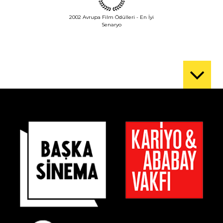
2002 Avrupa Film Ödülleri - En İyi
Senaryo