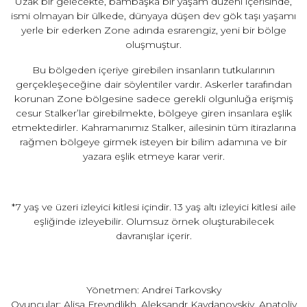
Uzak bir gelecekte, bambaşka bir yaşam düzeni içerisinde,
ismi olmayan bir ülkede, dünyaya düşen dev gök taşı yaşamı
yerle bir ederken Zone adında esrarengiz, yeni bir bölge
oluşmuştur.
Bu bölgeden içeriye girebilen insanların tutkularının
gerçekleşeceğine dair söylentiler vardır. Askerler tarafından
korunan Zone bölgesine sadece gerekli olgunluğa erişmiş
cesur Stalker’lar girebilmekte, bölgeye giren insanlara eşlik
etmektedirler. Kahramanımız Stalker, ailesinin tüm itirazlarına
rağmen bölgeye girmek isteyen bir bilim adamına ve bir
yazara eşlik etmeye karar verir.
*7 yaş ve üzeri izleyici kitlesi içindir. 13 yaş altı izleyici kitlesi aile
eşliğinde izleyebilir. Olumsuz örnek oluşturabilecek
davranışlar içerir.
Yönetmen: Andrei Tarkovsky
Oyuncular: Alisa Freyndlikh, Aleksandr Kaydanovskiy, Anatoliy