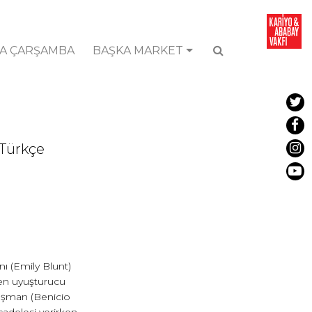
A ÇARŞAMBA
BAŞKA MARKET
; Türkçe
nı (Emily Blunt)
len uyuşturucu
nışman (Benicio