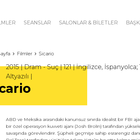
LMLER
SEANSLAR
SALONLAR & BİLETLER
BAŞK
Sayfa
Filmler
Sicario
2015 | Dram - Suç | 121 | İngilizce, İspanyolca
Altyazılı |
cario
ABD ve Meksika arasındaki kanunsuz sınırda idealist bir FBI aja
bir özel operasyon kuvveti ajanı (Josh Brolin) tarafından yükse
savaşında görevlendirir. Şüpheli geçmişe sahip esrarengiz da