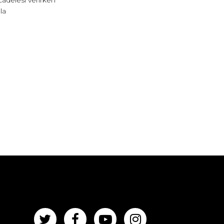
cadelesi verirken
la