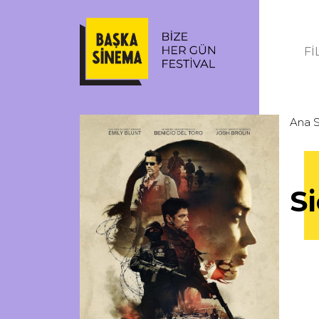
Fİ
Ana 
Si