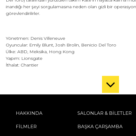
Del Toro) tarafından yürütülen takım Kate’in hayatta kalma mü
inandığı her şeyi sorgulamasına neden olan gizli bir operasyon
görevlendirilirler.
Yönetmen: Denis Villeneuve
Oyuncular: Emily Blunt, Josh Brolin, Benicio Del Toro
Ülke: ABD, Meksika, Hong Kong
Yapım: Lionsgate
İthalat: Chantier
HAKKINDA
SALONLAR & BİLETLER
FİLMLER
BAŞKA ÇARŞAMBA