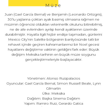
Müze
Juan (Gael García Bernal) ve Benjamín (Leonardo Ortizgris),
30’lu yaşlarına çoktan ayak basmış olmasına rağmen ne
müzmin öğrencisi oldukları veterinerlik okulunu bitirebilmiş,
ne de aile evlerinden ayrılıp kendi ayaklarının üzerinde
durabilmiştir. Hayatla ilgili hiçbir endişe taşımadan, günlerini
Mexico City’nin Salelite bölgesinin banliyösünde tatlı bir
rehavet içinde geçiren kahramanlarımız bir Noel gecesi
hayatlarını değiştirme vaktinin geldiğini fark eder: Büyük
değişim Meksika tarihinin en büyük müze soygunu
gerçekleştirmeleriyle başlayacaktır.
Yönetmen: Alonso Ruizpalacios
Oyuncular: Gael García Bernal, Simon Russell Beale, Lynn
Gilmartin
Ülke: Meksika
Dağıtım: Başka Sinema Dağıtım
Yapım: Ramiro Ruiz, Gerardo Gatica