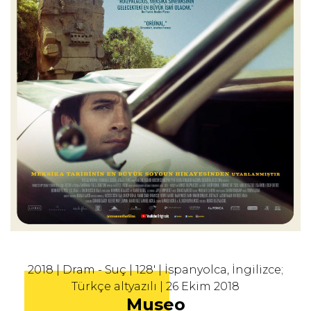
2018 | Dram - Suç | 128' | İspanyolca, İngilizce;
Türkçe altyazılı | 26 Ekim 2018
Museo