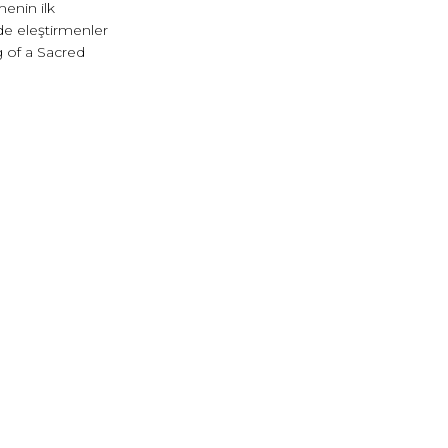
menin ilk
de eleştirmenler
g of a Sacred