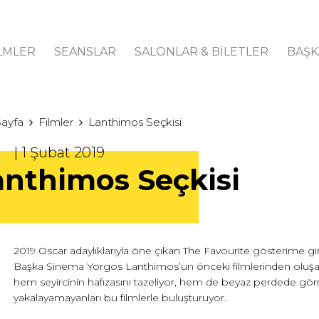
LMLER
SEANSLAR
SALONLAR & BİLETLER
BAŞK
Sayfa
Filmler
Lanthimos Seçkisi
| 1 Şubat 2019
anthimos Seçkisi
2019 Oscar adaylıklarıyla öne çıkan The Favourite gösterime 
Başka Sinema Yorgos Lanthimos’un önceki filmlerinden oluşan
hem seyircinin hafızasını tazeliyor, hem de beyaz perdede gö
yakalayamayanları bu filmlerle buluşturuyor.