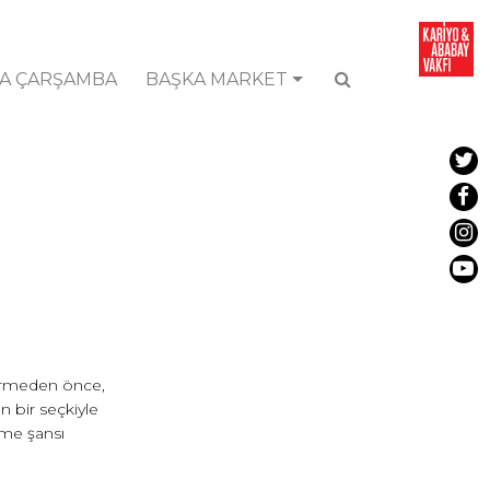
A ÇARŞAMBA
BAŞKA MARKET
girmeden önce,
 bir seçkiyle
rme şansı