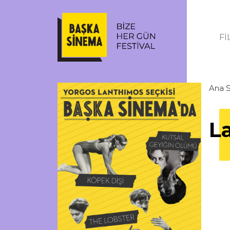
Fİ
Ana 
L