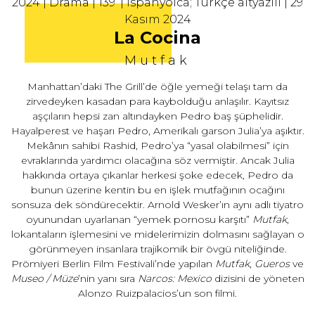
2024 | Drama | 139’ | İspanyolca; Türkçe altyazılı | 29
Kasım 2024
La Cocina
Mutfak
Manhattan’daki The Grill’de öğle yemeği telaşı tam da
zirvedeyken kasadan para kaybolduğu anlaşılır. Kayıtsız
aşçıların hepsi zan altındayken Pedro baş şüphelidir.
Hayalperest ve haşarı Pedro, Amerikalı garson Julia’ya aşıktır.
Mekânın sahibi Rashid, Pedro’ya “yasal olabilmesi” için
evraklarında yardımcı olacağına söz vermiştir. Ancak Julia
hakkında ortaya çıkanlar herkesi şoke edecek, Pedro da
bunun üzerine kentin bu en işlek mutfağının ocağını
sonsuza dek söndürecektir. Arnold Wesker’ın aynı adlı tiyatro
oyunundan uyarlanan “yemek pornosu karşıtı”
Mutfak
,
lokantaların işlemesini ve midelerimizin dolmasını sağlayan o
görünmeyen insanlara trajikomik bir övgü niteliğinde.
Prömiyeri Berlin Film Festivali’nde yapılan
Mutfak
,
Gueros
ve
Museo / Müze
’nin yanı sıra
Narcos: Mexico
dizisini de yöneten
Alonzo Ruizpalacios’un son filmi.