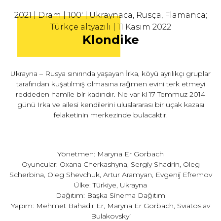
2021 | Dram | 100' | Ukraynaca, Rusça, Flamanca;
Türkçe altyazılı | 11 Kasım 2022
Klondike
Ukrayna – Rusya sınırında yaşayan İrka, köyü ayrılıkçı gruplar
tarafından kuşatılmış olmasına rağmen evini terk etmeyi
reddeden hamile bir kadındır. Ne var ki 17 Temmuz 2014
günü Irka ve ailesi kendilerini uluslararası bir uçak kazası
felaketinin merkezinde bulacaktır.
Yönetmen: Maryna Er Gorbach
Oyuncular: Oxana Cherkashyna, Sergiy Shadrin, Oleg
Scherbina, Oleg Shevchuk, Artur Aramyan, Evgenij Efremov
Ülke: Türkiye, Ukrayna
Dağıtım: Başka Sinema Dağıtım
Yapım: Mehmet Bahadır Er, Maryna Er Gorbach, Sviatoslav
Bulakovskyi