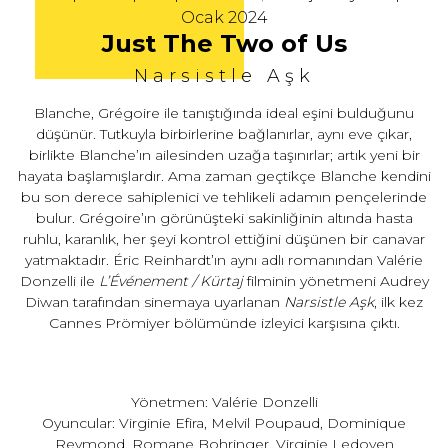
Ocak 2024
Just The Two of Us
Narsistle Aşk
Blanche, Grégoire ile tanıştığında ideal eşini bulduğunu
düşünür. Tutkuyla birbirlerine bağlanırlar, aynı eve çıkar,
birlikte Blanche’ın ailesinden uzağa taşınırlar; artık yeni bir
hayata başlamışlardır. Ama zaman geçtikçe Blanche kendini
bu son derece sahiplenici ve tehlikeli adamın pençelerinde
bulur. Grégoire’ın görünüşteki sakinliğinin altında hasta
ruhlu, karanlık, her şeyi kontrol ettiğini düşünen bir canavar
yatmaktadır. Éric Reinhardt’ın aynı adlı romanından Valérie
Donzelli ile
L’Événement / Kürtaj
filminin yönetmeni Audrey
Diwan tarafından sinemaya uyarlanan
Narsistle Aşk
, ilk kez
Cannes Prömiyer bölümünde izleyici karşısına çıktı.
Yönetmen: Valérie Donzelli
Oyuncular: Virginie Efira, Melvil Poupaud, Dominique
Reymond, Romane Bohringer, Virginie Ledoyen