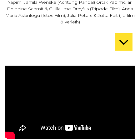
Yapım: Jamila Wenske (Achtung Panda!) Ortak Yapımcılar:
Delphine Schmit & Guillaume Dreyfus (Tripode Film), Anna
Maria Aslanlogu (Istos Film), Julia Peters & Jutta Feit (jip film
& verleih)