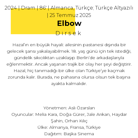
2024 | Dram | 86' | Almanca, Türkçe; Türkçe Altyazılı
| 25 Temmuz 2025
Elbow
Dirsek
Hazal’ın en büyük hayali: ailesinin pastanesi dışında bir
gelecek şansı yakalayabilmek. 18. yaş günü için tek istediği,
gündelik sıkıcılıktan uzaklaşıp Berlin’de arkadaşlarıyla
eğlenmektir. Ancak yaşanan trajik bir olay her şeyi değiştirir.
Hazal, hiç tanımadığı bir ülke olan Türkiye’ye kaçmak
zorunda kalır. Burada, ne pahasına olursa olsun tek başına
ayakta kalmalıdır.
Yönetmen: Aslı Özarslan
Oyuncular: Melia Kara, Doğa Gürer, Jale Arıkan, Haydar
Şahin, Orhan Kılıç
Ülke: Almanya, Fransa, Türkiye
Dağıtım: Başka Sinema