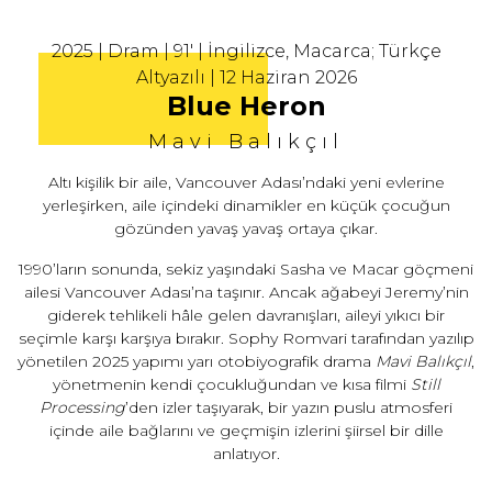
2025 | Dram | 91' | İngilizce, Macarca; Türkçe
Altyazılı | 12 Haziran 2026
Blue Heron
Mavi Balıkçıl
Altı kişilik bir aile, Vancouver Adası’ndaki yeni evlerine
yerleşirken, aile içindeki dinamikler en küçük çocuğun
gözünden yavaş yavaş ortaya çıkar.
1990’ların sonunda, sekiz yaşındaki Sasha ve Macar göçmeni
ailesi Vancouver Adası’na taşınır. Ancak ağabeyi Jeremy’nin
giderek tehlikeli hâle gelen davranışları, aileyi yıkıcı bir
seçimle karşı karşıya bırakır. Sophy Romvari tarafından yazılıp
yönetilen 2025 yapımı yarı otobiyografik drama
Mavi Balıkçıl
,
yönetmenin kendi çocukluğundan ve kısa filmi
Still
Processing
’den izler taşıyarak, bir yazın puslu atmosferi
içinde aile bağlarını ve geçmişin izlerini şiirsel bir dille
anlatıyor.