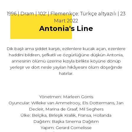
1996 | Dram | 102' | Flemenkçe; Türkçe altyazılı | 23
Mart 2022
Antonia's Line
Dik başlı ama şiddet karşıtı, ezilenlere kucak açan, ezenlere
haddini bildiren, şefkatli ve özgürlüğüne düşkün Antonia,
annesinin ölümü üzerine kızıyla birlikte köyüne dönüp
yerleşir ve dört nesle yayılan hikâyesini ölüm döşeğinde
hatırlar.
Yönetmen: Marleen Gorris
Oyuncular: Willeke van Ammelrooy, Els Dottermans, Jan
Decleir, Marina de Graaf, Mil Seghers
Ülke: Belçika, Birleşik Krallık, Fransa, Hollanda
Dağıtım: Başka Sinema Dağıtım
Yapım: Gerard Cornelisse