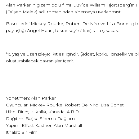
Alan Parker’ın gizem dolu filmi 1987’de William Hjortsberg’in F
(Düşen Melek) adlı romanından sinemaya uyarlanmıştı.
Başrollerini Mickey Rourke, Robert De Niro ve Lisa Bonet gibi 
paylaştığı Angel Heart, tekrar seyirci karşısına çıkacak.
*15 yaş ve üzeri izleyici kitlesi içindir. Şiddet, korku, cinsellik v
oluşturabilecek davranışlar içerir.
Yönetmen: Alan Parker
Oyuncular: Mickey Rourke, Robert De Niro, Lisa Bonet
Ülke: Birleşik Krallık, Kanada, A.B.D.
Dağıtım: Başka Sinema Dağıtım
Yapım: Elliott Kastner, Alan Marshall
İthalat: Bir Film