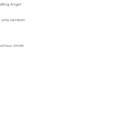
alling Angel
ünlü isimlerin
e olumsuz örnek