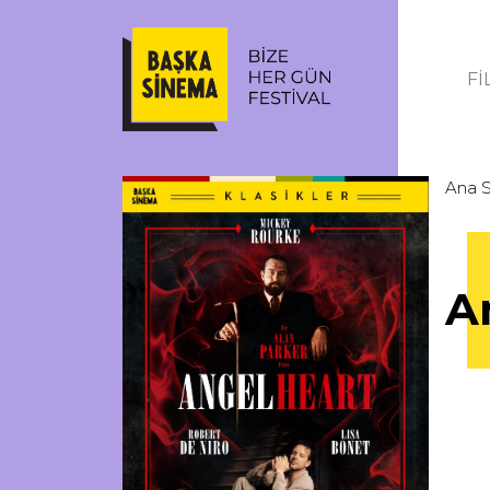
Fİ
Ana 
A