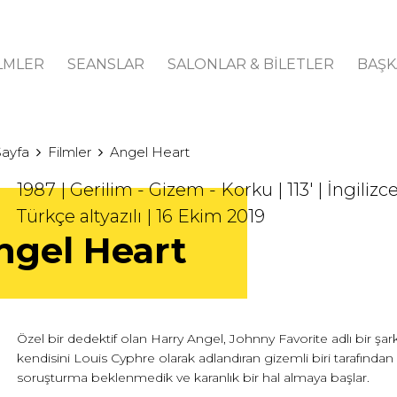
LMLER
SEANSLAR
SALONLAR & BİLETLER
BAŞK
Sayfa
Filmler
Angel Heart
1987 | Gerilim - Gizem - Korku | 113' | İngilizc
Türkçe altyazılı | 16 Ekim 2019
ngel Heart
Özel bir dedektif olan Harry Angel, Johnny Favorite adlı bir şark
kendisini Louis Cyphre olarak adlandıran gizemli biri tarafından i
soruşturma beklenmedik ve karanlık bir hal almaya başlar.