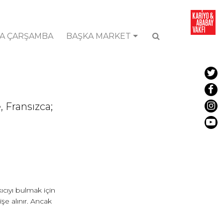
A ÇARŞAMBA
BAŞKA MARKET
e, Fransızca;
ıcıyı bulmak için
şe alınır. Ancak