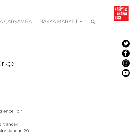
A ÇARŞAMBA
BAŞKA MARKET
Türkçe
lenceli bir
ir; ancak
lur. Aradan 20