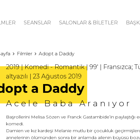
LMLER
SEANSLAR
SALONLAR & BİLETLER
BAŞK
Sayfa
Filmler
Adopt a Daddy
2019 | Komedi - Romantik | 99' | Fransızca; 
altyazılı | 23 Ağustos 2019
dopt a Daddy
Acele Baba Aranıyor
Başrollerini Melisa Sözen ve Franck Gastambide’in paylaştığı eğ
komedi.
Damien ve kız kardeşi Melanie mutlu bir çocukluk geçirmişlerd
annelerinin ölümünden sonra bir anlamda ailenin büyüsü bozu