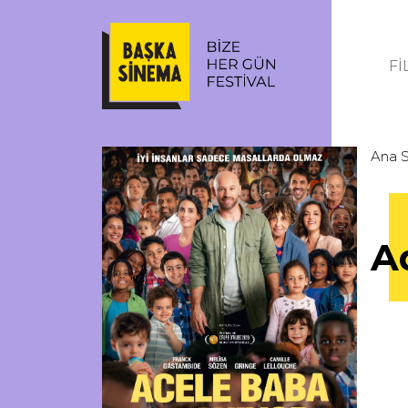
Fİ
Ana 
A