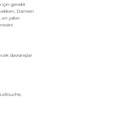
 için gerekli
ilecekken, Damien
, en yakın
nnesini
lecek davranışlar
Lellouche,