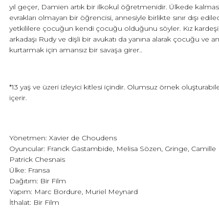
yıl geçer, Damien artık bir ilkokul öğretmenidir. Ülkede kalması
evrakları olmayan bir öğrencisi, annesiyle birlikte sınır dışı ed
yetkililere çocuğun kendi çocuğu olduğunu söyler. Kız kardeşi
arkadaşı Rudy ve dişli bir avukatı da yanına alarak çocuğu ve a
kurtarmak için amansız bir savaşa girer..
*13 yaş ve üzeri izleyici kitlesi içindir. Olumsuz örnek oluşturabi
içerir.
Yönetmen: Xavier de Choudens
Oyuncular: Franck Gastambide, Melisa Sözen, Gringe, Camille 
Patrick Chesnais
Ülke: Fransa
Dağıtım: Bir Film
Yapım: Marc Bordure, Muriel Meynard
İthalat: Bir Film