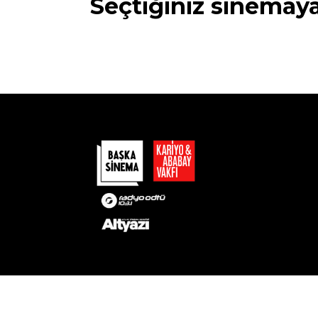
Seçtiğiniz sinemay