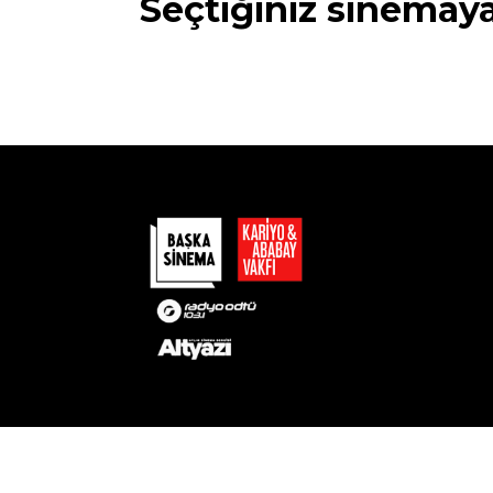
Seçtiğiniz sinemay