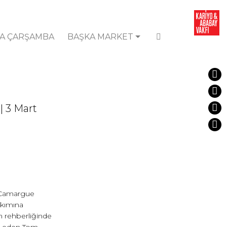
A ÇARŞAMBA
BAŞKA MARKET
 | 3 Mart
 Camargue
akımına
n rehberliğinde