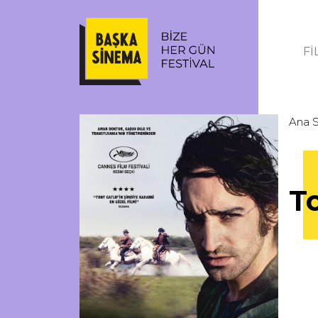
Fİ
Ana 
T