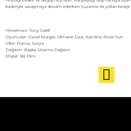
hırsızlığı bırakır ve değişmeyi ister. Karşılaştığı düşmanlığa isy
kaderiyle savaşmaya devam ederken Suzanne ile yolları kesişir.
Yönetmen: Tony Gatlif
Oyuncular: David Murgia, Slimane Dazi, Karoline Rose Sun
Ülke: Fransa, İsviçre
Dağıtım: Başka Sinema Dağıtım
İthalat: Bir Film