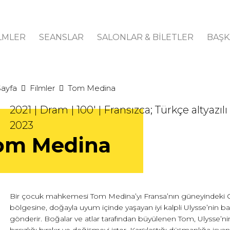
LMLER
SEANSLAR
SALONLAR & BİLETLER
BAŞK
Sayfa
Filmler
Tom Medina
2021 | Dram | 100' | Fransızca; Türkçe altyazılı
2023
om Medina
Bir çocuk mahkemesi Tom Medina’yı Fransa’nın güneyindeki
bölgesine, doğayla uyum içinde yaşayan iyi kalpli Ulysse’nin b
gönderir. Boğalar ve atlar tarafından büyülenen Tom, Ulysse’ni