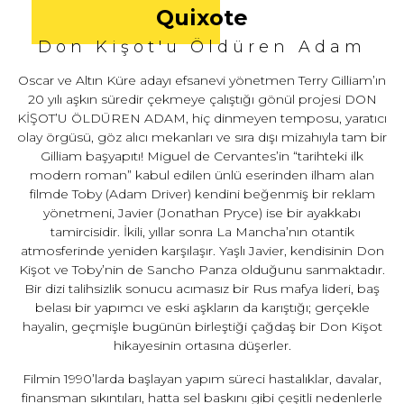
Quixote
Don Kişot'u Öldüren Adam
Oscar ve Altın Küre adayı efsanevi yönetmen Terry Gilliam’ın
20 yılı aşkın süredir çekmeye çalıştığı gönül projesi DON
KİŞOT’U ÖLDÜREN ADAM, hiç dinmeyen temposu, yaratıcı
olay örgüsü, göz alıcı mekanları ve sıra dışı mizahıyla tam bir
Gilliam başyapıtı! Miguel de Cervantes’in “tarihteki ilk
modern roman” kabul edilen ünlü eserinden ilham alan
filmde Toby (Adam Driver) kendini beğenmiş bir reklam
yönetmeni, Javier (Jonathan Pryce) ise bir ayakkabı
tamircisidir. İkili, yıllar sonra La Mancha’nın otantik
atmosferinde yeniden karşılaşır. Yaşlı Javier, kendisinin Don
Kişot ve Toby’nin de Sancho Panza olduğunu sanmaktadır.
Bir dizi talihsizlik sonucu acımasız bir Rus mafya lideri, baş
belası bir yapımcı ve eski aşkların da karıştığı; gerçekle
hayalin, geçmişle bugünün birleştiği çağdaş bir Don Kişot
hikayesinin ortasına düşerler.
Filmin 1990’larda başlayan yapım süreci hastalıklar, davalar,
finansman sıkıntıları, hatta sel baskını gibi çeşitli nedenlerle