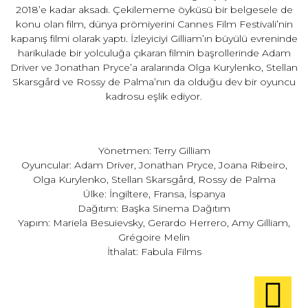
2018’e kadar aksadı. Çekilememe öyküsü bir belgesele de
konu olan film, dünya prömiyerini Cannes Film Festivali’nin
kapanış filmi olarak yaptı. İzleyiciyi Gilliam’ın büyülü evreninde
harikulade bir yolculuğa çıkaran filmin başrollerinde Adam
Driver ve Jonathan Pryce’a aralarında Olga Kurylenko, Stellan
Skarsgård ve Rossy de Palma’nın da olduğu dev bir oyuncu
kadrosu eşlik ediyor.
Yönetmen: Terry Gilliam
Oyuncular: Adam Driver, Jonathan Pryce, Joana Ribeiro,
Olga Kurylenko, Stellan Skarsgård, Rossy de Palma
Ülke: İngiltere, Fransa, İspanya
Dağıtım: Başka Sinema Dağıtım
Yapım: Mariela Besuievsky, Gerardo Herrero, Amy Gilliam,
Grégoire Melin
İthalat: Fabula Films