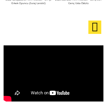
Erkek Oyuncu (Juraj Lerotić)
Genç Usta Ödülü