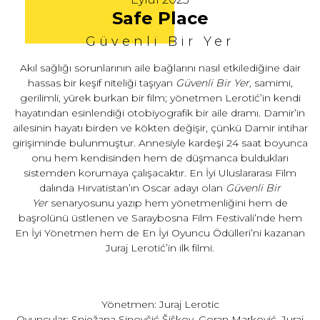
Safe Place
Güvenli Bir Yer
Akıl sağlığı sorunlarının aile bağlarını nasıl etkilediğine dair
hassas bir keşif niteliği taşıyan
Güvenli Bir Yer,
samimi,
gerilimli, yürek burkan bir film; yönetmen Lerotić’in kendi
hayatından esinlendiği otobiyografik bir aile dramı. Damir’in
ailesinin hayatı birden ve kökten değişir, çünkü Damir intihar
girişiminde bulunmuştur. Annesiyle kardeşi 24 saat boyunca
onu hem kendisinden hem de düşmanca buldukları
sistemden korumaya çalışacaktır. En İyi Uluslararası Film
dalında Hırvatistan’ın Oscar adayı olan
Güvenli Bir
Yer
senaryosunu yazıp hem yönetmenliğini hem de
başrolünü üstlenen ve Saraybosna Film Festivali’nde hem
En İyi Yönetmen hem de En İyi Oyuncu Ödülleri’ni kazanan
Juraj Lerotić’in ilk filmi.
Yönetmen: Juraj Lerotic
Oyuncular: Snježana Sinovčić Šiškov, Goran Marković, Juraj