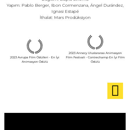
Yapım: Pablo Berger, Ibon Cormenzana, Ángel Durández,
Ignasi Estapé
İthalat: Mars Prodüksiyon
2023 Annecy Uluslararası Animasyon
2023 Avrupa Film Ödülleri - En İyi
Film Festivali - Contrechamp En İyi Film
Animasyon Ödülü
Ödülü