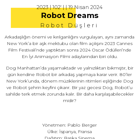
2023 | 102' | | 19 Nisan 2024
Robot Dreams
Robot Düşleri
Arkadaşlığın önemi ve kırılganlığını vurgulayan, aynı zamanda
New York’a bir aşk mektubu olan film açılışını 2023 Cannes
Film Festivali’nde yaptıktan sonra 2024 Oscar Ödülleri’nde
En İyi Animasyon Filmi adaylarından biri oldu.
Dog Manhattan’da yaşamaktadır ve yalnızlıktan bıkmıştır, bir
gün kendine Robot bir arkadaş yapmaya karar verir. 80’ler
New York’unda, dönem müziklerinin ritimleri eşliğinde Dog
ve Robot şehrin keyfini çıkarır. Bir yaz gecesi Dog, Robot’u
sahilde terk etmek zorunda kalır. Bir daha karşılaşabilecekler
midir?
Yönetmen: Pablo Berger
Ülke: İspanya, Fransa
Dağıtım: Başka Sinema