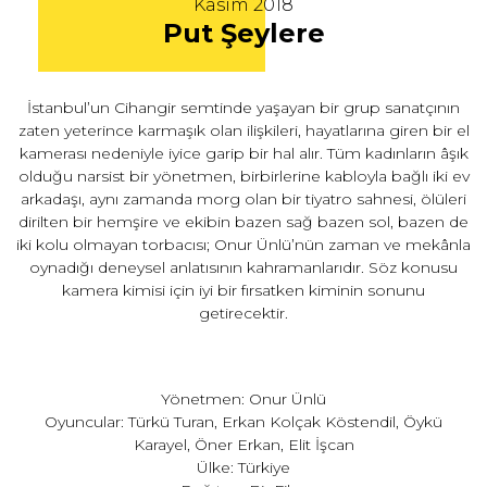
Kasım 2018
Put Şeylere
İstanbul’un Cihangir semtinde yaşayan bir grup sanatçının
zaten yeterince karmaşık olan ilişkileri, hayatlarına giren bir el
kamerası nedeniyle iyice garip bir hal alır. Tüm kadınların âşık
olduğu narsist bir yönetmen, birbirlerine kabloyla bağlı iki ev
arkadaşı, aynı zamanda morg olan bir tiyatro sahnesi, ölüleri
dirilten bir hemşire ve ekibin bazen sağ bazen sol, bazen de
iki kolu olmayan torbacısı; Onur Ünlü’nün zaman ve mekânla
oynadığı deneysel anlatısının kahramanlarıdır. Söz konusu
kamera kimisi için iyi bir fırsatken kiminin sonunu
getirecektir.
Yönetmen: Onur Ünlü
Oyuncular: Türkü Turan, Erkan Kolçak Köstendil, Öykü
Karayel, Öner Erkan, Elit İşcan
Ülke: Türkiye