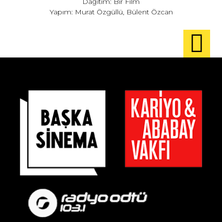
Dağıtım: Bir Film
Yapım: Murat Özgüllü, Bülent Özcan