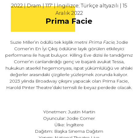
2022 | Dram | 117' | İngilizce; Türkçe altyazılı | 15
Aralık 2022
Prima Facie
Suzie Miller’ın ödüllü tek kişilik metni
Prima Facie
, Jodie
Comer’ın En İyi Çıkış ödülüne layık görülen etkileyici
performansı ile hayat buluyor. Killing Eve dizisi ile tanıdığımız
Comer’ın canlandırdığı genç ve başarılı avukat Tessa,
hukukun ataerkil hegemonyası, ispat yükümlülüğü ve ahlaki
değerler arasındaki çizgilerle yüzleşmek zorunda kalıyor.
2023 yılında Broadway çıkışını yapacak olan Prima Facie,
Harold Pinter Theatre’daki temsili ile beyaz perdede olacak.
Yönetmen: Justin Martin
Oyuncular: Jodie Comer
Ülke: İngiltere
Dağıtım: Başka Sinema Dağıtım
Yapım: National Theatre Live