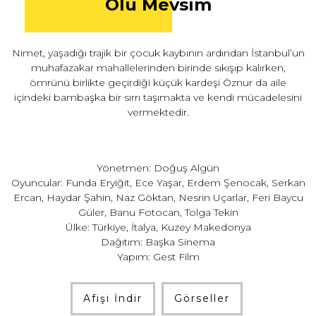
Ölü Mevsim
Nimet, yaşadığı trajik bir çocuk kaybının ardından İstanbul’un
muhafazakar mahallelerinden birinde sıkışıp kalırken,
ömrünü birlikte geçirdiği küçük kardeşi Öznur da aile
içindeki bambaşka bir sırrı taşımakta ve kendi mücadelesini
vermektedir.
Yönetmen: Doğuş Algün
Oyuncular: Funda Eryiğit, Ece Yaşar, Erdem Şenocak, Serkan
Ercan, Haydar Şahin, Naz Göktan, Nesrin Uçarlar, Feri Baycu
Güler, Banu Fotocan, Tolga Tekin
Ülke: Türkiye, İtalya, Kuzey Makedonya
Dağıtım: Başka Sinema
Yapım: Gest Film
Afişi İndir
Görseller