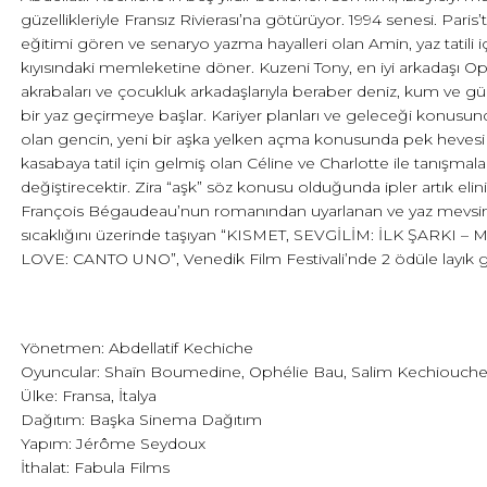
güzellikleriyle Fransız Rivierası’na götürüyor. 1994 senesi. Paris’
eğitimi gören ve senaryo yazma hayalleri olan Amin, yaz tatili 
kıyısındaki memleketine döner. Kuzeni Tony, en iyi arkadaşı Ophé
akrabaları ve çocukluk arkadaşlarıyla beraber deniz, kum ve gün
bir yaz geçirmeye başlar. Kariyer planları ve geleceği konusund
olan gencin, yeni bir aşka yelken açma konusunda pek hevesi 
kasabaya tatil için gelmiş olan Céline ve Charlotte ile tanışmal
değiştirecektir. Zira “aşk” söz konusu olduğunda ipler artık elini
François Bégaudeau’nun romanından uyarlanan ve yaz mevsi
sıcaklığını üzerinde taşıyan “KISMET, SEVGİLİM: İLK ŞARKI 
LOVE: CANTO UNO”, Venedik Film Festivali’nde 2 ödüle layık g
Yönetmen: Abdellatif Kechiche
Oyuncular: Shaïn Boumedine, Ophélie Bau, Salim Kechiouch
Ülke: Fransa, İtalya
Dağıtım: Başka Sinema Dağıtım
Yapım: Jérôme Seydoux
İthalat: Fabula Films