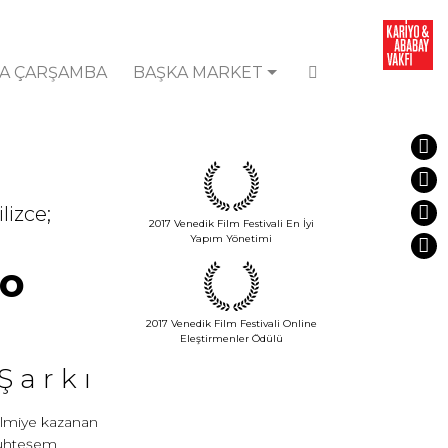
A ÇARŞAMBA
BAŞKA MARKET
lizce;
2017 Venedik Film Festivali En İyi
Yapım Yönetimi
to
2017 Venedik Film Festivali Online
Eleştirmenler Ödülü
 Şarkı
Palmiye kazanan
 muhteşem