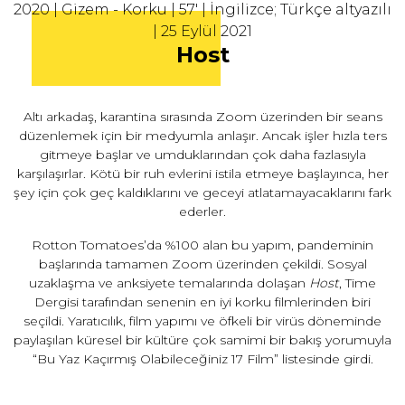
2020 | Gizem - Korku | 57' | İngilizce; Türkçe altyazılı
| 25 Eylül 2021
Host
Altı arkadaş, karantina sırasında Zoom üzerinden bir seans
düzenlemek için bir medyumla anlaşır. Ancak işler hızla ters
gitmeye başlar ve umduklarından çok daha fazlasıyla
karşılaşırlar. Kötü bir ruh evlerini istila etmeye başlayınca, her
şey için çok geç kaldıklarını ve geceyi atlatamayacaklarını fark
ederler.
Rotton Tomatoes’da %100 alan bu yapım, pandeminin
başlarında tamamen Zoom üzerinden çekildi. Sosyal
uzaklaşma ve anksiyete temalarında dolaşan
Host
, Time
Dergisi tarafından senenin en iyi korku filmlerinden biri
seçildi. Yaratıcılık, film yapımı ve öfkeli bir virüs döneminde
paylaşılan küresel bir kültüre çok samimi bir bakış yorumuyla
“Bu Yaz Kaçırmış Olabileceğiniz 17 Film” listesinde girdi.