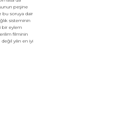
 olmasa da
usunun peşine
de bu soruya dair
ğlık sisteminin
i bir eylem
rilim filminin
eğil yılın en iyi