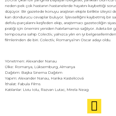
2015’te çıkan bir yangınla başlayan belgesel, yanıkları ölümcül
neden pek çok hastanın hastanelerde hayatını kaybettiği sor
düşüyor. Bir gazetede konuyu araştıran ekiple birlikte izleyici 
kan dondurucu cevaplar buluyor. İşlevselliğini kaybetmiş bir sa
defolu parçalarını keşfeden ekip, araştırmacı gazeteciliğin siyas
pratiği için önemini yeniden hatırlamamızı sağlıyor. Adeta bir ge
temposuna sahip Colectív, yalnızca yılın en iyi belgesellerinden d
filmlerinden de biri. Colectív, Romanya’nın Oscar adayı oldu.
Yönetmen: Alexander Nanau
Ülke: Romanya, Lüksemburg, Almanya
Dağıtım: Başka Sinema Dağıtım
Yapım: Alexander Nanau, Hanka Kastelicová
İthalat: Fabula Films
Katılanlar: Liviu Iolu, Razvan Lutac, Mirela Neag