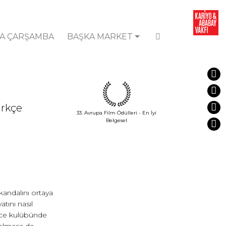
A ÇARŞAMBA
BAŞKA MARKET
ürkçe
33. Avrupa Film Ödülleri - En İyi
Belgesel
andalını ortaya
tını nasıl
gece kulübünde