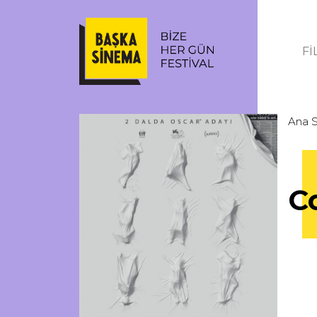
Fİ
Ana 
Co