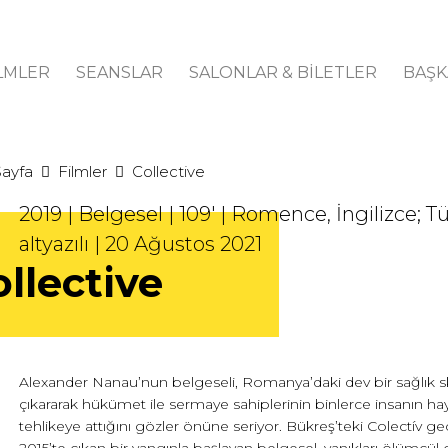
LMLER
SEANSLAR
SALONLAR & BİLETLER
BAŞK
Sayfa
Filmler
Collective
2019 | Belgesel | 109' | Romence, İngilizce; T
altyazılı | 20 Ağustos 2021
llective
Alexander Nanau’nun belgeseli, Romanya’daki dev bir sağlık sk
çıkararak hükümet ile sermaye sahiplerinin binlerce insanın haya
tehlikeye attığını gözler önüne seriyor. Bükreş’teki Colectív 