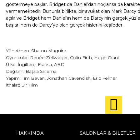
göstermeye başlar. Bridget da Daniel’dan hoşlansa da karakt
vermemektedir. Bununla birlikte, bir avukat olan Mark Darcy 
açılır ve Bridget hem Daniel’ın hem de Darcy’nin gerçek yüzl
başlar, hem de Darcy’ye olan gerçek hislerini keşfeder.
Yönetmen: Sharon Maguire
Oyuncular: Renée Zellweger, Colin Firth, Hugh Grant
Ülke: İngiltere, Fransa, ABD
Dağıtım: Başka Sinema
Yapım: Tim Bevan, Jonathan Cavendish, Eric Fellner
İthalat: Bir Film
HAKKINDA
SALONLAR & BİLETLER