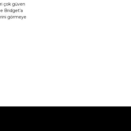
eri çok güven
de Bridget’a
erini görmeye