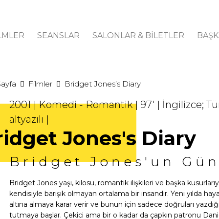
LMLER
SEANSLAR
SALONLAR & BİLETLER
BAŞK
Sayfa
Filmler
Bridget Jones’s Diary
2001 | Komedi - Romantik | 97' | İngilizce; T
altyazılı |
ridget Jones's Diary
Bridget Jones'un Gü
Bridget Jones yaşı, kilosu, romantik ilişkileri ve başka kusurlarıyla
kendisiyle barışık olmayan ortalama bir insandır. Yeni yılda haya
altına almaya karar verir ve bunun için sadece doğruları yazdığ
tutmaya başlar. Çekici ama bir o kadar da çapkın patronu Daniel