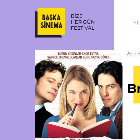
Fİ
Ana 
B