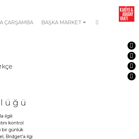
A ÇARŞAMBA
BAŞKA MARKET
ürkçe
nlüğü
 ilgili
tını kontrol
ı bir günlük
, Bridget’a ilgi