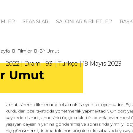
LMLER
SEANSLAR
SALONLAR & BİLETLER
BAŞK
Sayfa
Filmler
Bir Umut
2022 | Dram | 93' | Türkçe | 19 Mayıs 2023
ir Umut
Umut, sinema filmlerinde rol almak isteyen bir oyuncudur. Eşi As
kurdukları özel tiyatroda yönetmenlik yapmaktadır. On dört ya
kaybeden Umut, annesinin üç çocuklu bir adamla evlenmesi ü
yaşayan dayısının yanına gönderilmiş ve sonrasında yirmi yıl b
hiç görüşmemiştir. Anadolu’nun küçük bir kasabasında yaşay