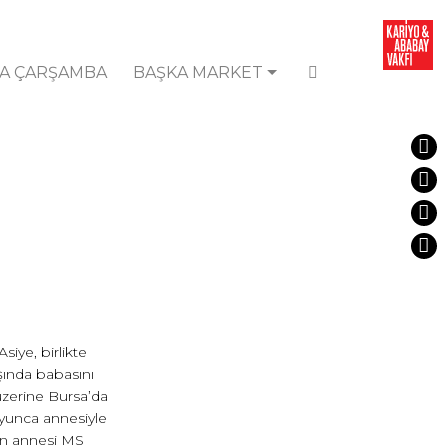
A ÇARŞAMBA
BAŞKA MARKET
iye, birlikte
şında babasını
zerine Bursa’da
oyunca annesiyle
an annesi MS