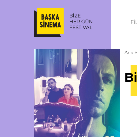
Fİ
Ana 
B