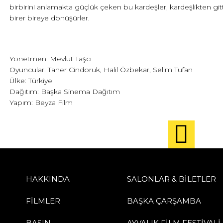
birbirini anlamakta güçlük çeken bu kardeşler, kardeşlikten git
birer bireye dönüşürler.
Yönetmen: Mevlüt Taşcı
Oyuncular: Taner Cindoruk, Halil Özbekar, Selim Tufan
Ülke: Türkiye
Dağıtım: Başka Sinema Dağıtım
Yapım: Beyza Film
HAKKINDA
SALONLAR & BİLETLER
FİLMLER
BAŞKA ÇARŞAMBA
BASIN
AYVALIK FİLM FESTİVALİ