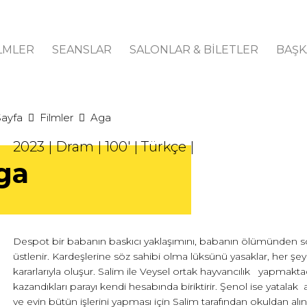
LMLER
SEANSLAR
SALONLAR & BİLETLER
BAŞK
Sayfa
Filmler
Aga
2023 | Dram | 100' | Türkçe |
ga
Despot bir babanın baskıcı yaklaşımını, babanın ölümünden so
üstlenir. Kardeşlerine söz sahibi olma lüksünü yasaklar, her şey
kararlarıyla oluşur. Salim ile Veysel ortak hayvancılık yapmakta
kazandıkları parayı kendi hesabında biriktirir. Şenol ise yatal
ve evin bütün işlerini yapması için Salim tarafından okuldan alınm