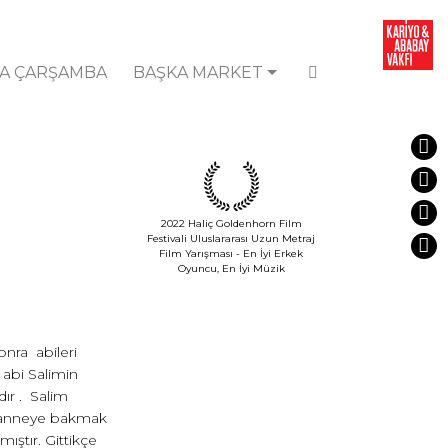
A ÇARŞAMBA
BAŞKA MARKET
2022 Haliç Goldenhorn Film
Festivali Uluslararası Uzun Metraj
Film Yarışması - En İyi Erkek
Oyuncu, En İyi Müzik
nra abileri
 abi Salimin
dır . Salim
ak anneye bakmak
ıştır. Gittikçe