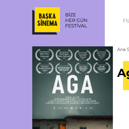
Fİ
Ana 
A