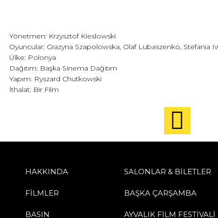
Yönetmen: Krzysztof Kieslowski
Oyuncular: Grazyna Szapolowska, Olaf Lubaszenko, Stefania I
Ülke: Polonya
Dağıtım: Başka Sinema Dağıtım
Yapım: Ryszard Chutkowski
İthalat: Bir Film
HAKKINDA
SALONLAR & BİLETLER
FİLMLER
BAŞKA ÇARŞAMBA
BASIN
AYVALIK FİLM FESTİVALİ