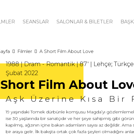
LMLER
SEANSLAR
SALONLAR & BİLETLER
BAŞK
Sayfa
Filmler
A Short Film About Love
1988 | Dram - Romantik | 87' | Lehçe; Türkçe a
Şubat 2022
 Short Film About Lov
Aşk Üzerine Kısa Bir 
19 yaşındaki Tomek dürbünle komşusu Magda’yı gözlemleme
ise 30 yaşlarında bir sanatçıdır ve her şeye sahipmiş gibi görü
kapılmış, ağzının içine bakan adamların sayısı az değildir. Ama 
bir araya gelir. İlk bakışta ortak çok fazla şeyleri olmadığını anlar