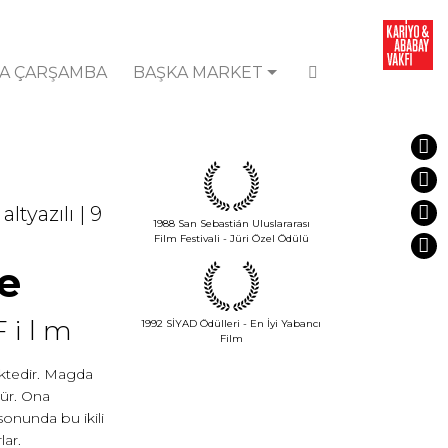
A ÇARŞAMBA
BAŞKA MARKET
ltyazılı | 9
1988 San Sebastián Uluslararası
Film Festivali - Jüri Özel Ödülü
e
Film
1992 SİYAD Ödülleri - En İyi Yabancı
Film
ktedir. Magda
nür. Ona
sonunda bu ikili
lar.