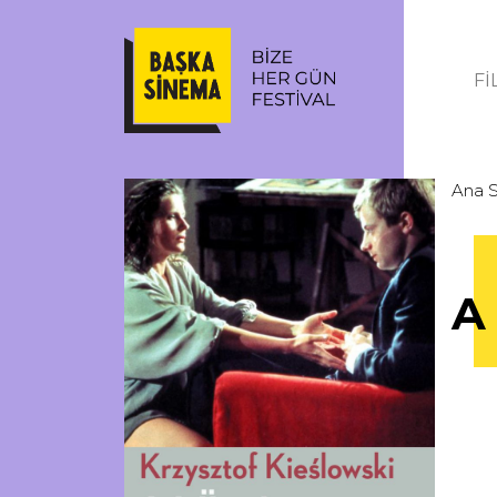
Fİ
Ana 
A